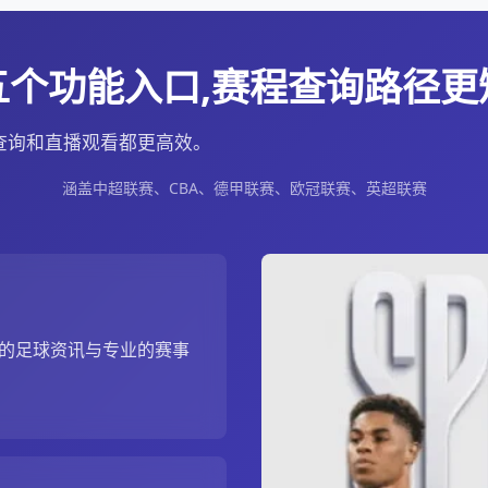
五个功能入口,赛程查询路径更
查询和直播观看都更高效。
涵盖中超联赛、CBA、德甲联赛、欧冠联赛、英超联赛
威的足球资讯与专业的赛事