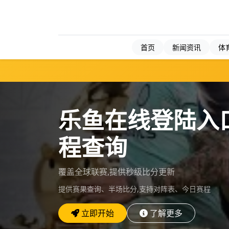
首页
新闻资讯
体
乐鱼在线登陆入
程查询
覆盖全球联赛,提供秒级比分更新
提供赛果查询、半场比分,支持对阵表、今日赛程
立即开始
了解更多