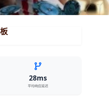
板
28ms
平均响应延迟