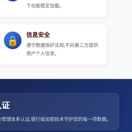
下也能稳定加载。
信息安全
🔒
遵守数据保护法规,不向第三方提供
用户个人信息。
认证
 信息安全管理体系认证,银行级加密技术守护您的每一项数据。