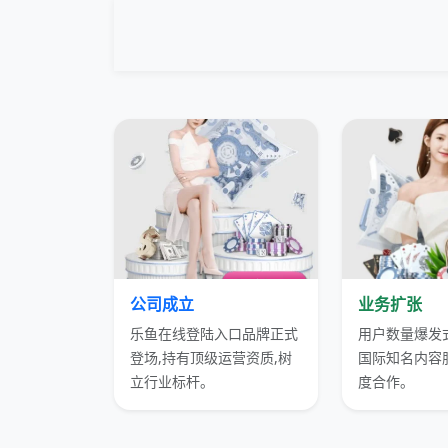
公司成立
业务扩张
乐鱼在线登陆入口品牌正式
用户数量爆发
登场,持有顶级运营资质,树
国际知名内容
立行业标杆。
度合作。