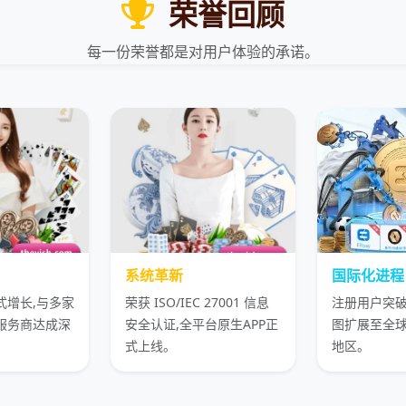
荣誉回顾
每一份荣誉都是对用户体验的承诺。
系统革新
国际化进程
式增长,与多家
荣获 ISO/IEC 27001 信息
注册用户突破
服务商达成深
安全认证,全平台原生APP正
图扩展至全
式上线。
地区。